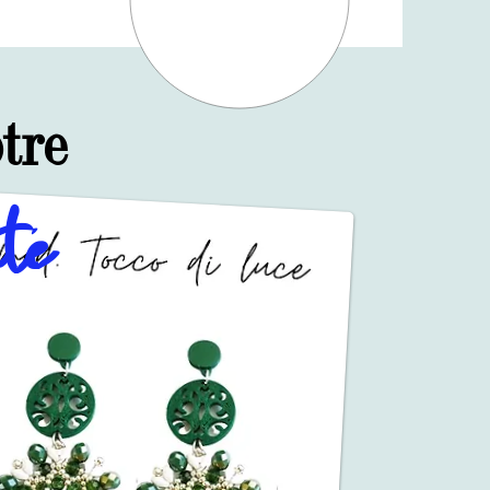
tre
te