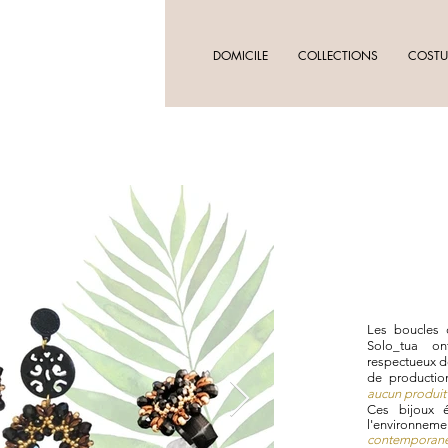
DOMICILE
COLLECTIONS
COSTU
Les boucles d
Solo_tua on
respectueux d
de productio
aucun produit
Ces bijoux 
l'environnem
contemporanéi