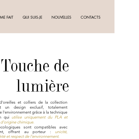
ME FAIT
QUI SUIS-JE
NOUVELLES
CONTACTS
Touche de
lumière
'oreilles et colliers de la collection
t un design exclusif, totalement
e l'environnement grâce à la technique
n qui
utilise uniquement du PLA et
 d'origine chimique.
écologiques sont compatibles avec
ent, offrant au porteur :
unicité,
té et respect de l'environnement.