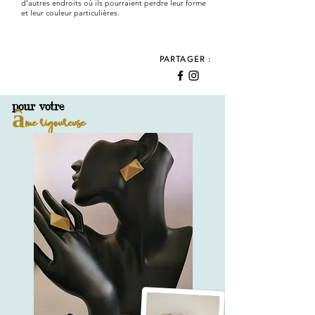
d'autres endroits où ils pourraient perdre leur forme
et leur couleur particulières.
PARTAGER :
pour votre
âme rigoureuse