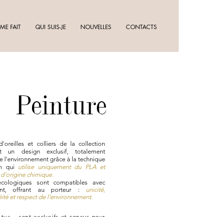
ME FAIT
QUI SUIS-JE
NOUVELLES
CONTACTS
Peinture
'oreilles et colliers de la collection
t un design exclusif, totalement
e l'environnement grâce à la technique
n qui
utilise uniquement du PLA et
 d'origine chimique.
écologiques sont compatibles avec
ent, offrant au porteur :
unicité,
té et respect de l'environnement.
tua… sont exclusifs et conçus pour