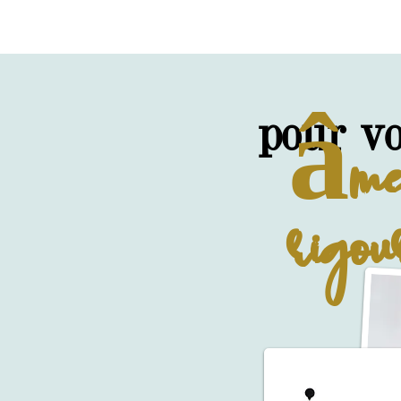
âm
pour vo
rigou