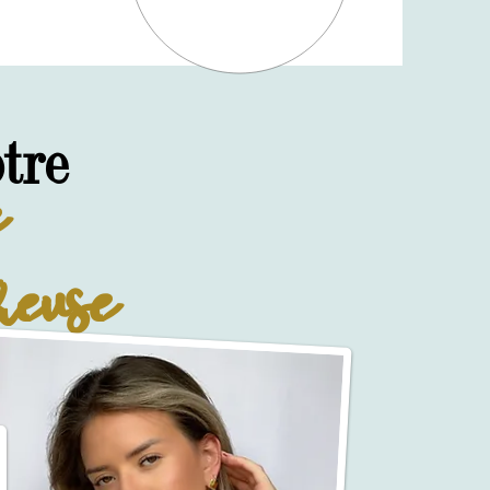
e
tre
reuse