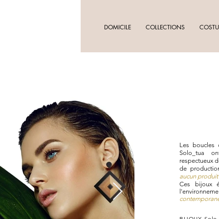
DOMICILE
COLLECTIONS
COSTU
Les boucles d
Solo_tua on
respectueux d
de productio
aucun produit
Ces bijoux 
l'environnem
contemporanéi
BIJOUX Solo_