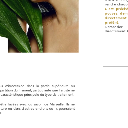
rendre chaque
C'est préci
pouvez dem
directement 
préféré.
Demandez d
directement 
s d'impression dans la partie supérieure ou
artition du filament, particularité que l'artiste ne
 caractéristique principale du type de traitement.
être lavées avec du savon de Marseille. Ils ne
oiture ou dans d'autres endroits où ils pourraient
s.